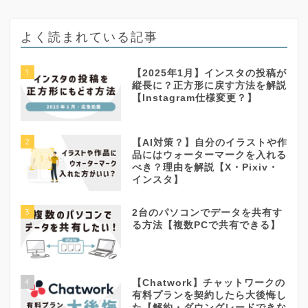
よく読まれている記事
1
【2025年1月】インスタの投稿が
縦長に？正方形に戻す方法を解説
【Instagram仕様変更？】
2
【AI対策？】自分のイラストや作
品にはウォーターマークを入れる
べき？理由を解説【X・Pixiv・
インスタ】
3
2台のパソコンでデータを共有す
る方法【複数PCで共有できる】
4
【Chatwork】チャットワークの
有料プランを契約したら大後悔し
た【解約・ダウングレードできな