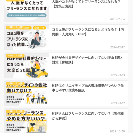
人脈やコネがなくてもフリーランスになれる？
【対策と意識】
2025-01-06
HSP/コミュ障
コミュ障がフリーランスになるとどうなる？【内
向的・人見知り・HSP】
2024-12-17
HSP/コミュ障
HSPが会社員デザイナーに向いてない理由 5選と
対策【体験談】
2024-11-19
HSP/コミュ障
HSPはクリエイティブ系の職場環境がつらい？仕
事しやすい環境を解説
2024-11-12
HSP/コミュ障
HSPさんはフリーランスに向いてない？【実体験
から解説】
2024-10-30