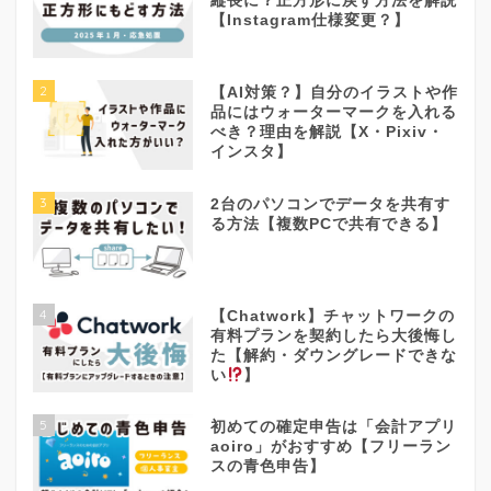
縦長に？正方形に戻す方法を解説
【Instagram仕様変更？】
2
【AI対策？】自分のイラストや作
品にはウォーターマークを入れる
べき？理由を解説【X・Pixiv・
インスタ】
3
2台のパソコンでデータを共有す
る方法【複数PCで共有できる】
4
【Chatwork】チャットワークの
有料プランを契約したら大後悔し
た【解約・ダウングレードできな
い
】
5
初めての確定申告は「会計アプリ
aoiro」がおすすめ【フリーラン
スの青色申告】