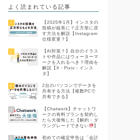
よく読まれている記事
【2025年1月】インスタの
1
投稿が縦長に？正方形に戻
す方法を解説【Instagram
仕様変更？】
【AI対策？】自分のイラス
2
トや作品にはウォーターマ
ークを入れるべき？理由を
解説【X・Pixiv・インス
タ】
2台のパソコンでデータを
3
共有する方法【複数PCで
共有できる】
【Chatwork】チャットワ
4
ークの有料プランを契約し
たら大後悔した【解約・ダ
ウングレードできない
】
初めての確定申告は「会計
5