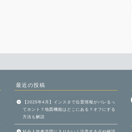
最近の投稿
【2025年4月】インスタで位置情報がバレるっ
てホント？地図機能はどこにある？オフにする
方法も解説
社会人吹奏楽団に入りたい！注意する点や確認