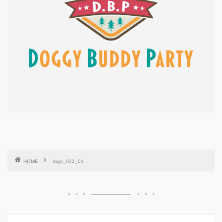
HOME
logo_022_01