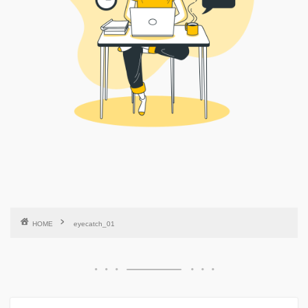
HOME
eyecatch_01