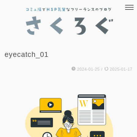
eyecatch_01
2024-01-25
/
2025-01-17