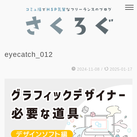
eyecatch_012
2024-11-08
/
2025-01-17