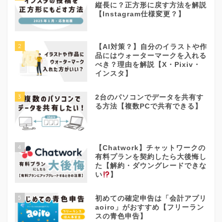
縦長に？正方形に戻す方法を解説
【Instagram仕様変更？】
2
【AI対策？】自分のイラストや作
品にはウォーターマークを入れる
べき？理由を解説【X・Pixiv・
インスタ】
3
2台のパソコンでデータを共有す
る方法【複数PCで共有できる】
4
【Chatwork】チャットワークの
有料プランを契約したら大後悔し
た【解約・ダウングレードできな
い
】
5
初めての確定申告は「会計アプリ
aoiro」がおすすめ【フリーラン
スの青色申告】