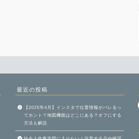
最近の投稿
【2025年4月】インスタで位置情報がバレるっ
てホント？地図機能はどこにある？オフにする
方法も解説
社会人吹奏楽団に入りたい！注意する点や確認