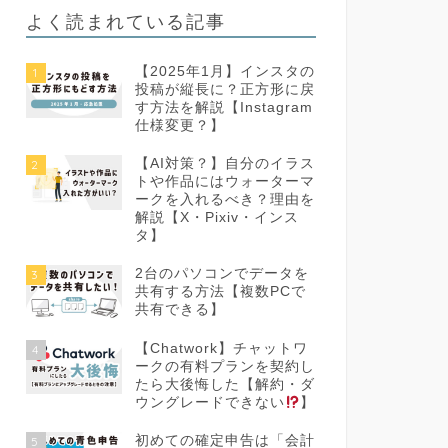
よく読まれている記事
【2025年1月】インスタの
1
投稿が縦長に？正方形に戻
す方法を解説【Instagram
仕様変更？】
【AI対策？】自分のイラス
2
トや作品にはウォーターマ
ークを入れるべき？理由を
解説【X・Pixiv・インス
タ】
2台のパソコンでデータを
3
共有する方法【複数PCで
共有できる】
【Chatwork】チャットワ
4
ークの有料プランを契約し
たら大後悔した【解約・ダ
ウングレードできない
】
初めての確定申告は「会計
5